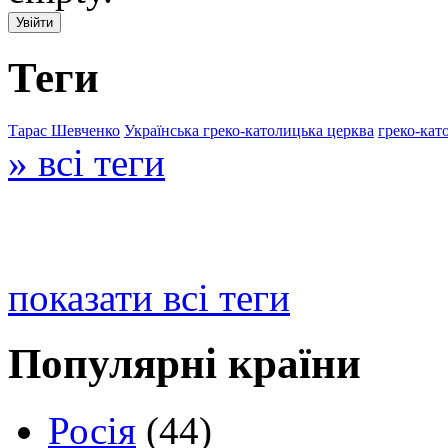
Теги
Тарас Шевченко
Українська греко-католицька церква
греко-кат
» всі теги
показати всі теги
Популярні країни
Росія
(44)