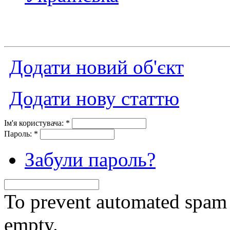
Додати новий об'єкт
Додати нову статтю
Ім'я користувача:
*
Пароль:
*
Забули пароль?
To prevent automated spam s
empty.