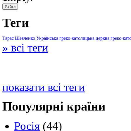
Теги
Тарас Шевченко
Українська греко-католицька церква
греко-кат
» всі теги
показати всі теги
Популярні країни
Росія
(44)