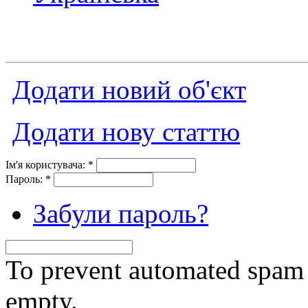
Додати новий об'єкт
Додати нову статтю
Ім'я користувача:
*
Пароль:
*
Забули пароль?
To prevent automated spam s
empty.