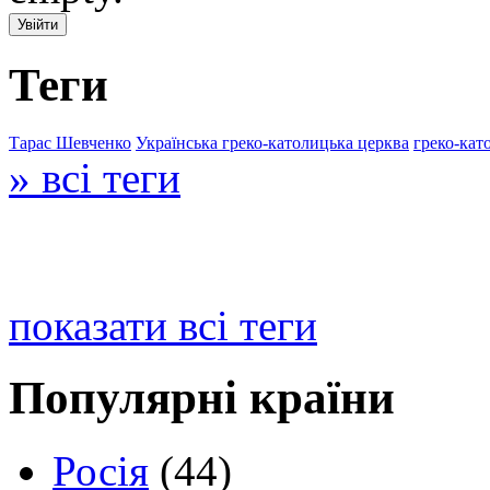
Теги
Тарас Шевченко
Українська греко-католицька церква
греко-кат
» всі теги
показати всі теги
Популярні країни
Росія
(44)