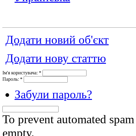
Додати новий об'єкт
Додати нову статтю
Ім'я користувача:
*
Пароль:
*
Забули пароль?
To prevent automated spam s
empty.