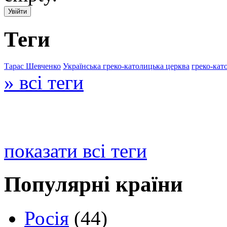
Теги
Тарас Шевченко
Українська греко-католицька церква
греко-кат
» всі теги
показати всі теги
Популярні країни
Росія
(44)