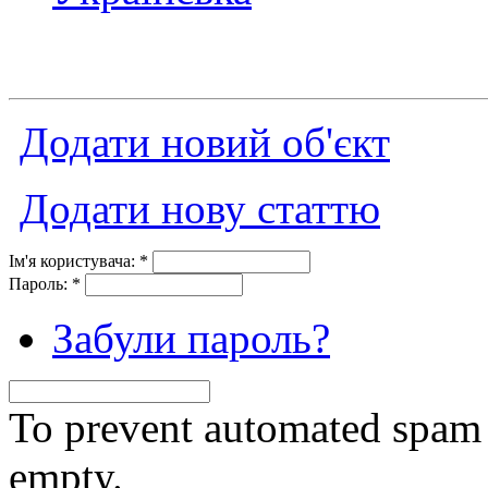
Додати новий об'єкт
Додати нову статтю
Ім'я користувача:
*
Пароль:
*
Забули пароль?
To prevent automated spam s
empty.