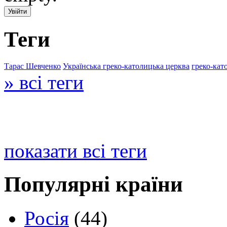
Теги
Тарас Шевченко
Українська греко-католицька церква
греко-кат
» всі теги
показати всі теги
Популярні країни
Росія
(44)