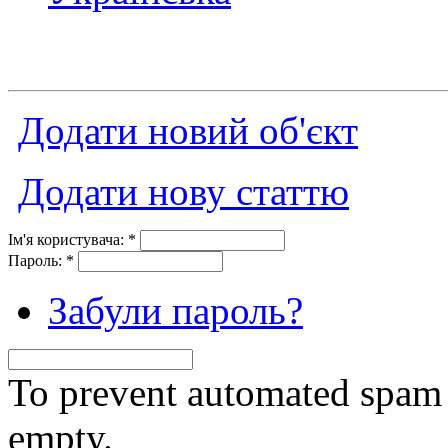
Додати новий об'єкт
Додати нову статтю
Ім'я користувача:
*
Пароль:
*
Забули пароль?
To prevent automated spam s
empty.