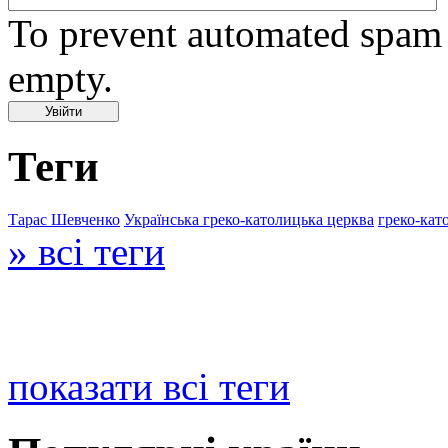
To prevent automated spam s
empty.
Теги
Тарас Шевченко
Українська греко-католицька церква
греко-кат
» всі теги
показати всі теги