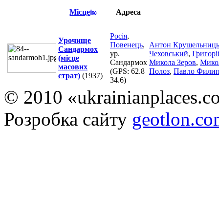
Місце
Адреса
Росія
,
Урочище
Повенець
,
Антон Крушельниц
Сандармох
ур.
Чеховський
,
Григорі
(місце
Сандармох
Микола Зеров
,
Мико
масових
(GPS:
62.8
Полоз
,
Павло Фили
страт)
(1937)
34.6
)
© 2010 «ukrainianplaces.
Розробка сайту
geotlon.c