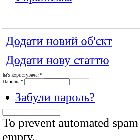
Додати новий об'єкт
Додати нову статтю
Ім'я користувача:
*
Пароль:
*
Забули пароль?
To prevent automated spam s
empty.