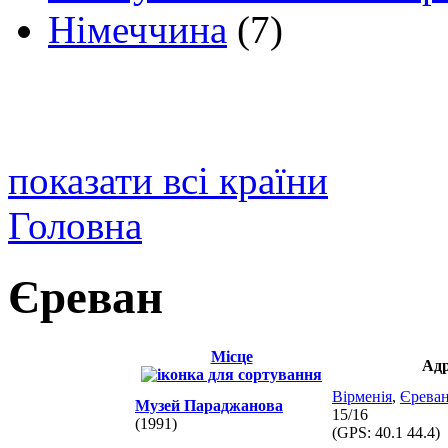
Німеччина
(7)
показати всі країни
Головна
Єреван
Місце
Адр
Вірменія
,
Єрева
Музей Параджанова
15/16
(1991)
(GPS:
40.1 44.4
)