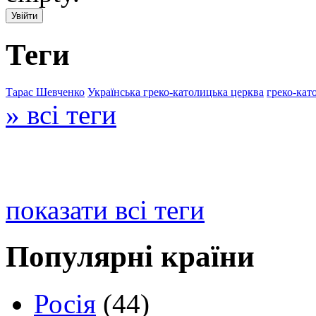
Теги
Тарас Шевченко
Українська греко-католицька церква
греко-кат
» всі теги
показати всі теги
Популярні країни
Росія
(44)