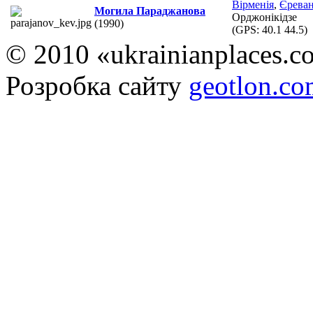
Вірменія
,
Єрева
Могила Параджанова
Орджонікідзе
(1990)
(GPS:
40.1 44.5
)
© 2010 «ukrainianplaces.
Розробка сайту
geotlon.c