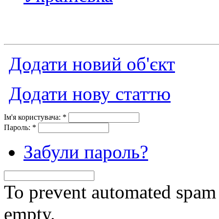
Додати новий об'єкт
Додати нову статтю
Ім'я користувача:
*
Пароль:
*
Забули пароль?
To prevent automated spam s
empty.