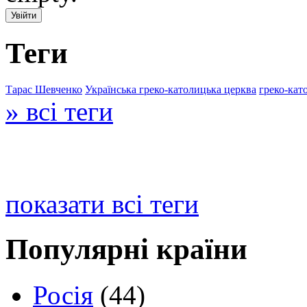
Теги
Тарас Шевченко
Українська греко-католицька церква
греко-кат
» всі теги
показати всі теги
Популярні країни
Росія
(44)