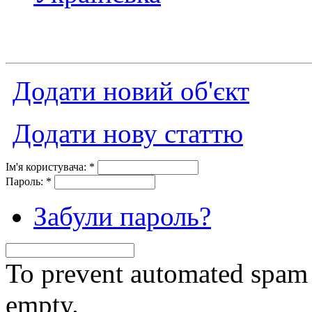
Додати новий об'єкт
Додати нову статтю
Ім'я користувача:
*
Пароль:
*
Забули пароль?
To prevent automated spam s
empty.