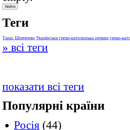
Теги
Тарас Шевченко
Українська греко-католицька церква
греко-кат
» всі теги
показати всі теги
Популярні країни
Росія
(44)