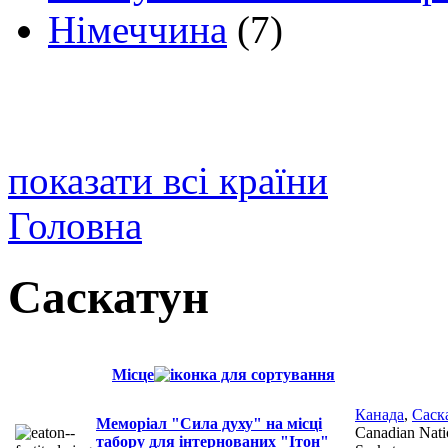
Німеччина
(7)
показати всі країни
Головна
Саскатун
Місце
Канада
,
Саск
Меморіал "Сила духу" на місці
Canadian Nati
табору для інтернованих "Ітон"