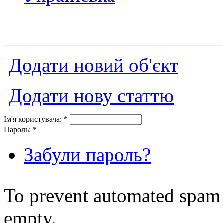
Додати новий об'єкт
Додати нову статтю
Ім'я користувача:
*
Пароль:
*
Забули пароль?
To prevent automated spam s
empty.