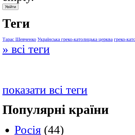
Теги
Тарас Шевченко
Українська греко-католицька церква
греко-кат
» всі теги
показати всі теги
Популярні країни
Росія
(44)